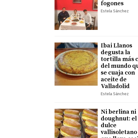
fogones
Estela Sánchez
Ibai Llanos
degusta la
tortilla más 
del mundo q
se cuaja con
aceite de
Valladolid
Estela Sánchez
Ni berlina ni
doughnut: el
dulce
vallisoletano