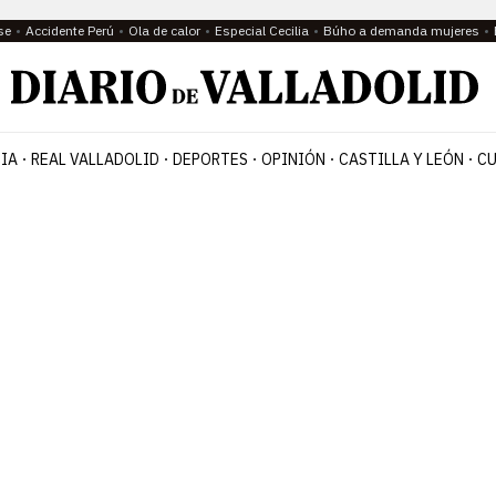
se
Accidente Perú
Ola de calor
Especial Cecilia
Búho a demanda mujeres
IA
REAL VALLADOLID
DEPORTES
OPINIÓN
CASTILLA Y LEÓN
CU