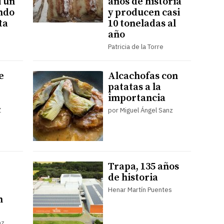
i un
años de historia
ando
y producen casi
ta
10 toneladas al
año
Patricia de la Torre
e
Alcachofas con
patatas a la
importancia
Z
por Miguel Ángel Sanz
Trapa, 135 años
de historia
Henar Martín Puentes
n
nz