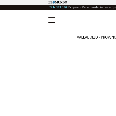
ES NOTICIA
Eclipse
Recomendaciones eclip
Menú
VALLADOLID
PROVINC