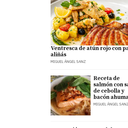
Ventresca de atún rojo con p
aliñás
MIGUEL ÁNGEL SANZ
Receta de
salmón con s
de cebolla y
bacón ahum
MIGUEL ÁNGEL SAN