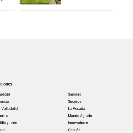
ciones
ladolid
Sanidad
vincia
Sucesos
l Valladolid
La Posada
ortes
Mundo Agrario
tilla y León
Innovadores
tura
Opinión