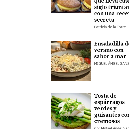
que lleva cas
siglo triunf
con una rece
secreta
Patricia de la Torre
Ensaladilla d
verano con
sabor a mar
MIGUEL ÁNGEL SAN
Tosta de
espárragos
verdes y
guisantes co
cremosos
por Miguel Ángel Sa