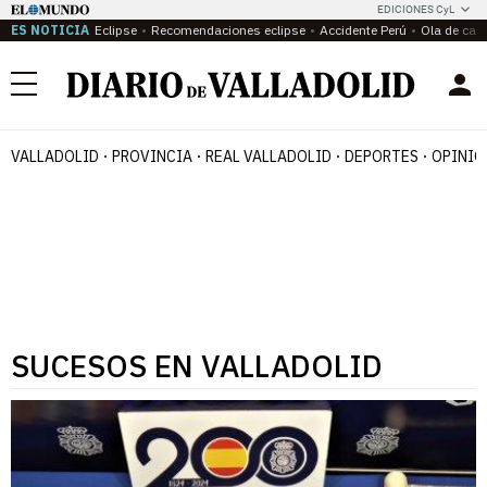
EDICIONES CyL
ES NOTICIA
Eclipse
Recomendaciones eclipse
Accidente Perú
Ola de calo
Menú
VALLADOLID
PROVINCIA
REAL VALLADOLID
DEPORTES
OPINIÓ
SUCESOS EN VALLADOLID