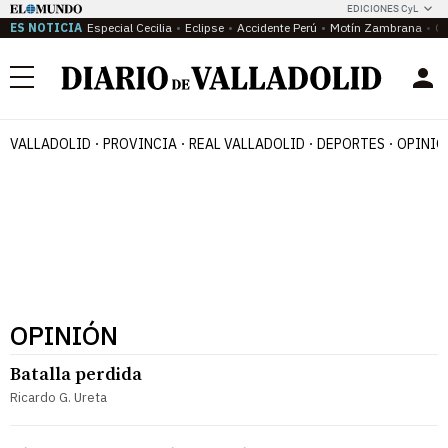
EDICIONES CyL
ES NOTICIA
Especial Cecilia
Eclipse
Accidente Perú
Motín Zambrana
Ca
Menú
VALLADOLID
PROVINCIA
REAL VALLADOLID
DEPORTES
OPINIÓ
OPINIÓN
Batalla perdida
Ricardo G. Ureta