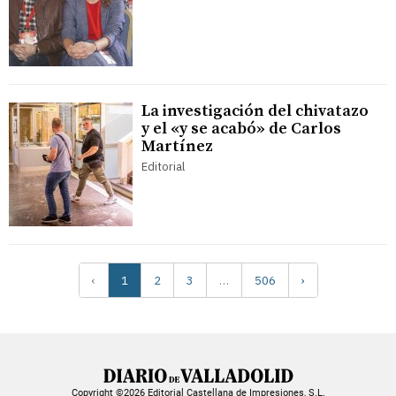
La investigación del chivatazo
y el «y se acabó» de Carlos
Martínez
Editorial
‹
1
2
3
…
506
›
Copyright ©2026 Editorial Castellana de Impresiones, S.L.