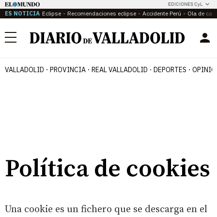
EDICIONES CyL
ES NOTICIA
Eclipse
Recomendaciones eclipse
Accidente Perú
Ola de calo
Menú
VALLADOLID
PROVINCIA
REAL VALLADOLID
DEPORTES
OPINIÓ
Política de cookies
Una cookie es un fichero que se descarga en el