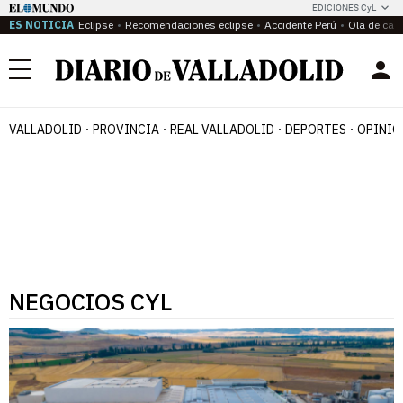
EDICIONES CyL
ES NOTICIA
Eclipse
Recomendaciones eclipse
Accidente Perú
Ola de calo
Menú
VALLADOLID
PROVINCIA
REAL VALLADOLID
DEPORTES
OPINIÓ
NEGOCIOS CYL