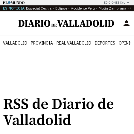
EDICIONES CyL
ES NOTICIA
Especial Cecilia
Eclipse
Accidente Perú
Motín Zambrana
Ca
Menú
VALLADOLID
PROVINCIA
REAL VALLADOLID
DEPORTES
OPINIÓ
RSS de Diario de
Valladolid