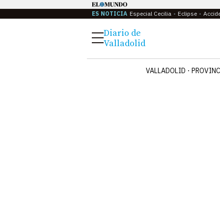
ES NOTICIA
Especial Cecilia
Eclipse
Accid
Diario de
Menú
Valladolid
VALLADOLID
PROVINC