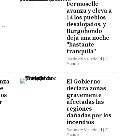
Fermoselle
avanza y eleva a
14 los pueblos
desalojados, y
 El
Burgohondo
deja una noche
"bastante
tranquila"
Diario de Valladolid | El
Mundo
anza
El Gobierno
de
declara zonas
los
gravemente
r
afectadas las
regiones
dañadas por los
incendios
Diario de Valladolid | El
Mundo