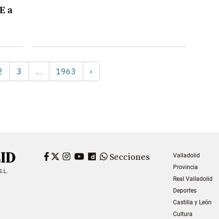
E a
2
3
1963
›
…
Facebook
Twitter
Instagram
YouTube
Dailymotion
WhatsApp
Secciones
Valladolid
Provincia
S.L.
Real Valladolid
Deportes
Castilla y León
Cultura