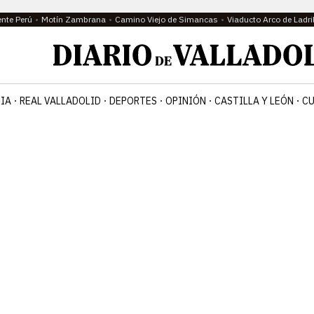
ente Perú
Motín Zambrana
Camino Viejo de Simancas
Viaducto Arco de Ladri
IA
REAL VALLADOLID
DEPORTES
OPINIÓN
CASTILLA Y LEÓN
CU