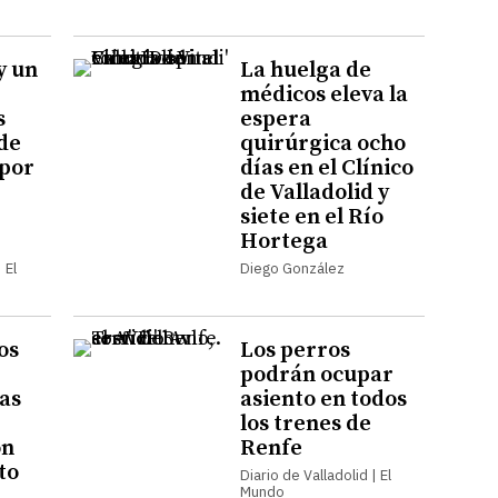
y un
La huelga de
médicos eleva la
s
espera
 de
quirúrgica ocho
por
días en el Clínico
de Valladolid y
siete en el Río
Hortega
 El
Diego González
os
Los perros
podrán ocupar
las
asiento en todos
los trenes de
ón
Renfe
to
Diario de Valladolid | El
Mundo