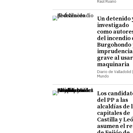
Raúl Ruano
Un detenido 
investigado
como autore
del incendio
Burgohondo 
imprudencia
grave al usar
maquinaria
Diario de Valladolid |
Mundo
Los candidat
del PP a las
alcaldías de 
capitales de
Castilla y Le
asumen el re
de Feijóo de