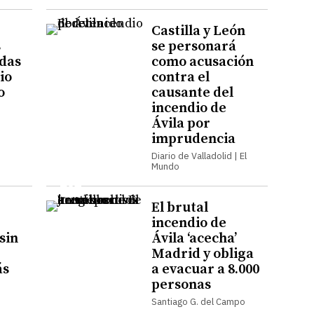
Castilla y León
s
se personará
das
como acusación
io
contra el
o
causante del
incendio de
Ávila por
imprudencia
Diario de Valladolid | El
Mundo
El brutal
incendio de
sin
Ávila ‘acecha’
Madrid y obliga
ás
a evacuar a 8.000
personas
Santiago G. del Campo