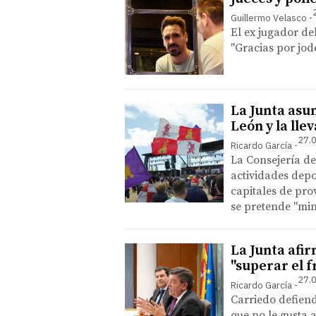
Guillermo Velasco
El ex jugador de
"Gracias por jo
La Junta asum
León y la llev
27.0
Ricardo García
La Consejería d
actividades depo
capitales de pro
se pretende "mi
La Junta afi
"superar el 
27.0
Ricardo García
Carriedo defiend
que no le gusta 