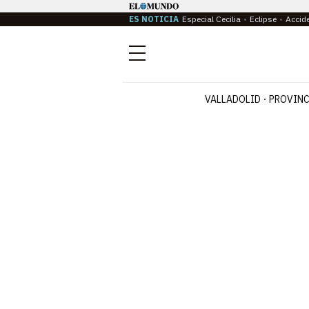
ES NOTICIA
Especial Cecilia
Eclipse
Accid
Menú
VALLADOLID
PROVINC