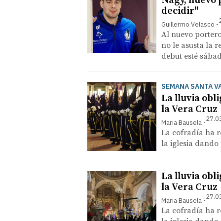
Nagy, nuevo p
decidir"
Guillermo Velasco
Al nuevo portero
no le asusta la 
debut esté sábad
SEMANA SANTA V
La lluvia obl
la Vera Cruz
27.0
Maria Bausela
La cofradía ha re
la iglesia dando
La lluvia obl
la Vera Cruz
27.0
Maria Bausela
La cofradía ha re