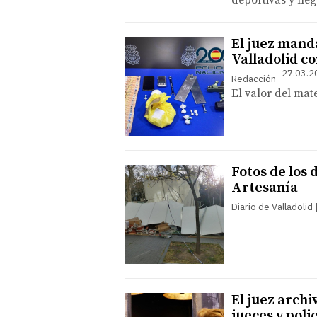
deportivas y lleg
El juez mand
Valladolid co
27.03.2
Redacción
El valor del mat
Fotos de los 
Artesanía
Diario de Valladolid
El juez archiv
jueces y poli