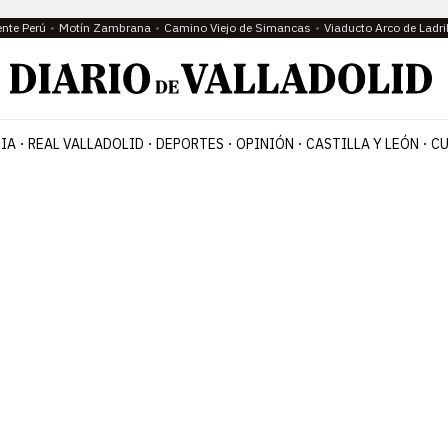
ente Perú
Motín Zambrana
Camino Viejo de Simancas
Viaducto Arco de Ladri
IA
REAL VALLADOLID
DEPORTES
OPINIÓN
CASTILLA Y LEÓN
CU