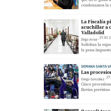
condenamos la d
La Fiscalía p
acuchillar a 
Valladolid
27.03.2
Íñigo Arrúe
Solicitan la exp
la pena impuesta
SEMANA SANTA V
Las procesio
27
Diego González
Cinco procesiones
lluvias previstas