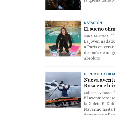
la iglesia dando
NATACIÓN
El sueño olí
27
Daniel M. Arranz
La joven nadado
a París en vera
después de un g
absoluto
DEPORTE EXTRE
Nueva aventur
Rosa en el cí
Guillermo Velasco
El aventurero is
la Goleta El Dob
Navarino hasta l