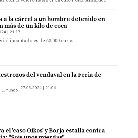
ar con el velero hasta el Circulo Polar Antártico
a a la cárcel a un hombre detenido en
n más de un kilo de coca
024 | 21:17
erial incautado es de 63.000 euros
destrozos del vendaval en la Feria de
27.03.2024 | 21:04
 | El Mundo
a el 'caso Oikos' y Borja estalla contra
cía: "Sois unos mierdas"