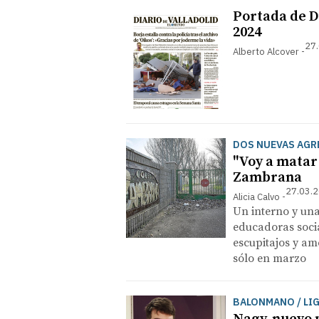
Portada de Di
2024
27.
Alberto Alcover
DOS NUEVAS AGR
"Voy a matar a
Zambrana
27.03.2
Alicia Calvo
Un interno y una
educadoras socia
escupitajos y am
sólo en marzo
BALONMANO / LI