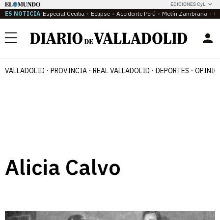
EDICIONES CyL
ES NOTICIA
Especial Cecilia
Eclipse
Accidente Perú
Motín Zambrana
Ca
Menú
VALLADOLID
PROVINCIA
REAL VALLADOLID
DEPORTES
OPINIÓ
Alicia Calvo