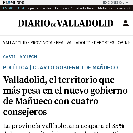
EDICIONES CyL
ES NOTICIA
Especial Cecilia
Eclipse
Accidente Perú
Motín Zambrana
Ca
Menú
VALLADOLID
PROVINCIA
REAL VALLADOLID
DEPORTES
OPINIÓ
CASTILLA Y LEÓN
POLÍTICA | CUARTO GOBIERNO DE MAÑUECO
Valladolid, el territorio que
más pesa en el nuevo gobierno
de Mañueco con cuatro
consejeros
La provincia vallisoletana acapara el 33%