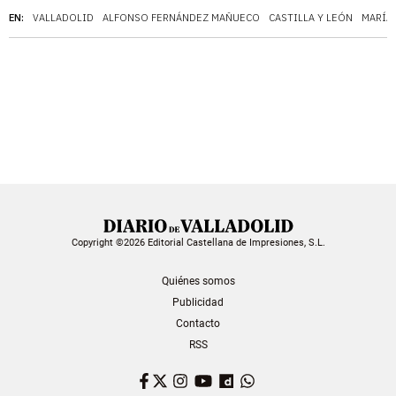
EN:
VALLADOLID
ALFONSO FERNÁNDEZ MAÑUECO
CASTILLA Y LEÓN
MARÍA
Copyright ©2026 Editorial Castellana de Impresiones, S.L.
Quiénes somos
Publicidad
Contacto
RSS
Facebook
Twitter
Instagram
YouTube
Dailymotion
WhatsApp