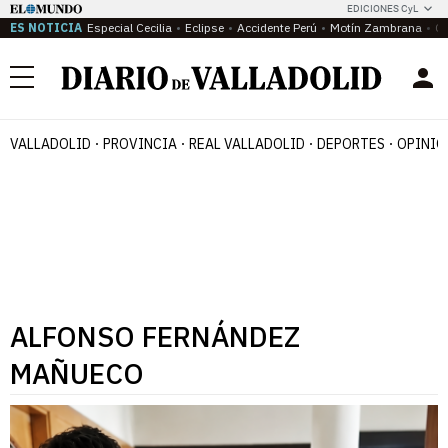
EDICIONES CyL
ES NOTICIA
Especial Cecilia
Eclipse
Accidente Perú
Motín Zambrana
Ca
Menú
VALLADOLID
PROVINCIA
REAL VALLADOLID
DEPORTES
OPINIÓ
ALFONSO FERNÁNDEZ
MAÑUECO