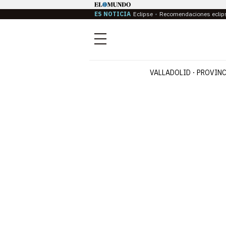
ES NOTICIA
Eclipse
Recomendaciones eclip
Menú
VALLADOLID
PROVINC