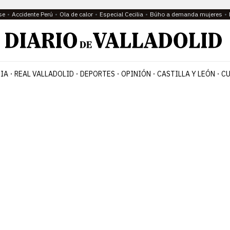
se
Accidente Perú
Ola de calor
Especial Cecilia
Búho a demanda mujeres
IA
REAL VALLADOLID
DEPORTES
OPINIÓN
CASTILLA Y LEÓN
CU