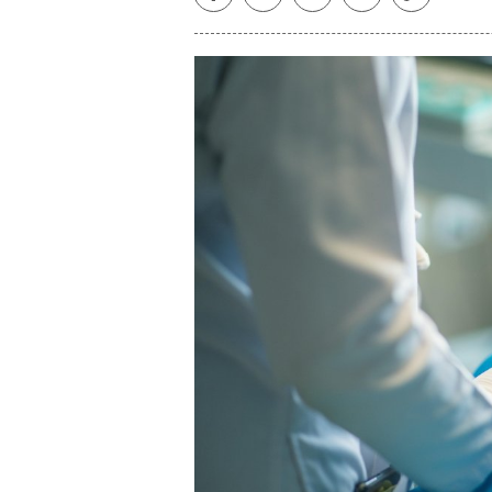
Facebook
Twitter
Whatsapp
Telegram
Copiar
enlace