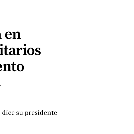
a en
itarios
ento
d
d
, dice su presidente