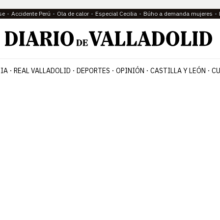
se
Accidente Perú
Ola de calor
Especial Cecilia
Búho a demanda mujeres
IA
REAL VALLADOLID
DEPORTES
OPINIÓN
CASTILLA Y LEÓN
CU