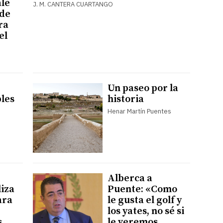
le
J. M. CANTERA CUARTANGO
 de
ra
el
Un paseo por la
les
historia
Henar Martín Puentes
Alberca a
iza
Puente: «Como
ara
le gusta el golf y
los yates, no sé si
s
le veremos