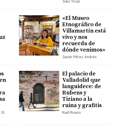
Julio Tovar
«El Museo
Etnográfico de
Villamartín está
luz
vivo y nos
recuerda de
dónde venimos»
Javier Pérez Andrés
os
El palacio de
 en
Valladolid que
languidece: de
ra
Rubens y
sa
Tiziano a la
ruina y grafitis
 El
Raúl Ruano