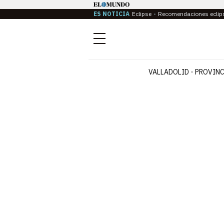
ES NOTICIA
Eclipse
Recomendaciones eclip
Menú
VALLADOLID
PROVINC