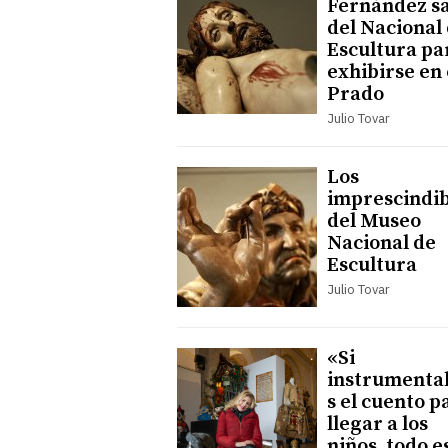
Fernández sa
del Nacional
Escultura pa
exhibirse en 
Prado
Julio Tovar
Los
imprescindib
del Museo
Nacional de
Escultura
Julio Tovar
«Si
instrumental
s el cuento p
llegar a los
niños, todo e