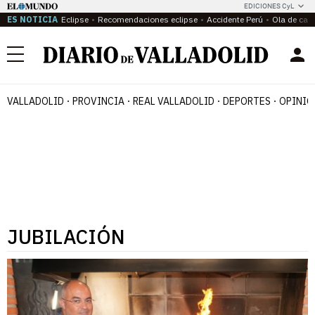
EDICIONES CyL
ES NOTICIA
Eclipse
Recomendaciones eclipse
Accidente Perú
Ola de calo
Menú
VALLADOLID
PROVINCIA
REAL VALLADOLID
DEPORTES
OPINIÓ
JUBILACIÓN