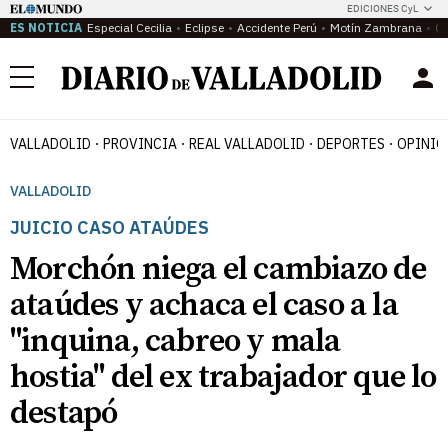
EDICIONES CyL
ES NOTICIA
Especial Cecilia
Eclipse
Accidente Perú
Motín Zambrana
Ca
Menú
VALLADOLID
PROVINCIA
REAL VALLADOLID
DEPORTES
OPINIÓ
VALLADOLID
JUICIO CASO ATAÚDES
Morchón niega el cambiazo de
ataúdes y achaca el caso a la
"inquina, cabreo y mala
hostia" del ex trabajador que lo
destapó