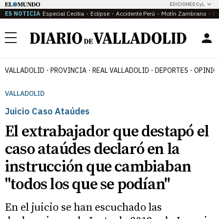
EDICIONES CyL
ES NOTICIA
Especial Cecilia
Eclipse
Accidente Perú
Motín Zambrana
Ca
Menú
VALLADOLID
PROVINCIA
REAL VALLADOLID
DEPORTES
OPINIÓ
VALLADOLID
Juicio Caso Ataúdes
El extrabajador que destapó el
caso ataúdes declaró en la
instrucción que cambiaban
"todos los que se podían"
En el juicio se han escuchado las