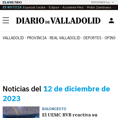
EDICIONES CyL
ES NOTICIA
Especial Cecilia
Eclipse
Accidente Perú
Motín Zambrana
Ca
Menú
VALLADOLID
PROVINCIA
REAL VALLADOLID
DEPORTES
OPINIÓ
Noticias del
12 de diciembre de
2023
BALONCESTO
El UEMC RVB reactiva su