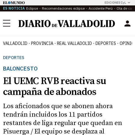
EDICIONES CyL
ES NOTICIA
Eclipse
Recomendaciones eclipse
Accidente Perú
Ola de calo
Menú
VALLADOLID
PROVINCIA
REAL VALLADOLID
DEPORTES
OPINIÓ
DEPORTES
BALONCESTO
El UEMC RVB reactiva su
campaña de abonados
Los aficionados que se abonen ahora
tendrán incluidos los 11 partidos
restantes de liga regular que quedan en
Pisuerga / El equipo se desplaza al