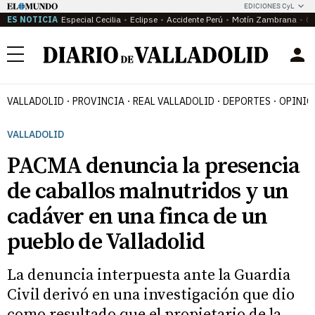
EDICIONES CyL
ES NOTICIA
Especial Cecilia
Eclipse
Accidente Perú
Motín Zambrana
Ca
Menú
VALLADOLID
PROVINCIA
REAL VALLADOLID
DEPORTES
OPINIÓ
VALLADOLID
PACMA denuncia la presencia
de caballos malnutridos y un
cadáver en una finca de un
pueblo de Valladolid
La denuncia interpuesta ante la Guardia
Civil derivó en una investigación que dio
como resultado que el propietario de la