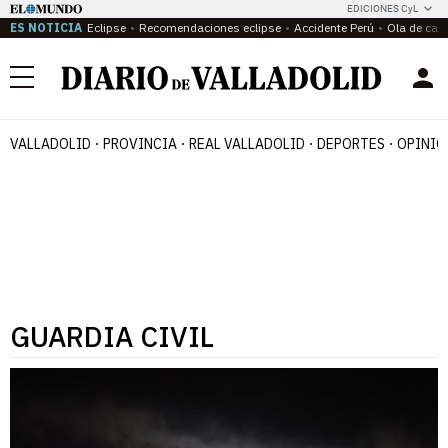
EDICIONES CyL
ES NOTICIA
Eclipse
Recomendaciones eclipse
Accidente Perú
Ola de calo
Menú
VALLADOLID
PROVINCIA
REAL VALLADOLID
DEPORTES
OPINIÓ
GUARDIA CIVIL