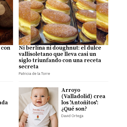
 con
Ni berlina ni doughnut: el dulce
vallisoletano que lleva casi un
siglo triunfando con una receta
secreta
Patricia de la Torre
Arroyo
(Valladolid) crea
ada
los 'Antoñitos':
¿Qué son?
David Ortega