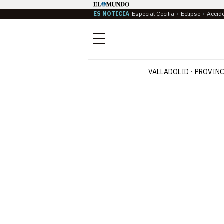
ES NOTICIA
Especial Cecilia
Eclipse
Accid
Menú
VALLADOLID
PROVINC