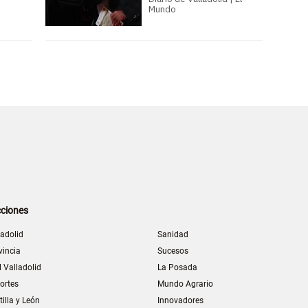
Mundo
ciones
ladolid
Sanidad
vincia
Sucesos
l Valladolid
La Posada
ortes
Mundo Agrario
tilla y León
Innovadores