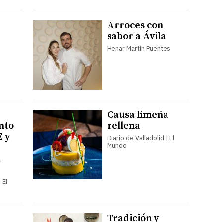
Arroces con
sabor a Ávila
Henar Martín Puentes
Causa limeña
nto
rellena
E y
Diario de Valladolid | El
Mundo
n
 El
Tradición y