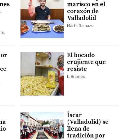
unes
marisco en el
n
corazón de
Valladolid
Marta Gamazo
 El
por
El bocado
crujiente que
ace
resiste
L. Briones
a
Íscar
na
(Valladolid) se
io
llena de
tradición por