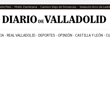
ente Perú
Motín Zambrana
Camino Viejo de Simancas
Viaducto Arco de Ladri
IA
REAL VALLADOLID
DEPORTES
OPINIÓN
CASTILLA Y LEÓN
CU