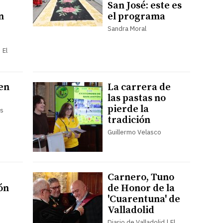
San José: este es
n
el programa
Sandra Moral
 El
 en
La carrera de
las pastas no
pierde la
es
tradición
Guillermo Velasco
Carnero, Tuno
ón
de Honor de la
'Cuarentuna' de
Valladolid
Diario de Valladolid | El