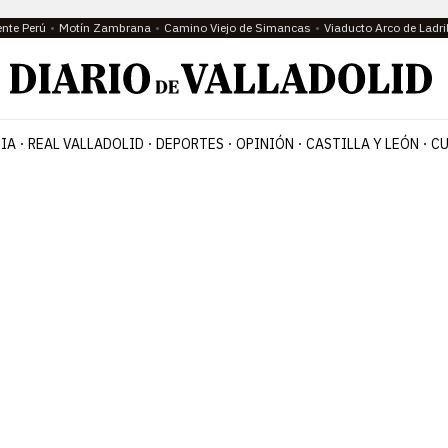
ente Perú
Motín Zambrana
Camino Viejo de Simancas
Viaducto Arco de Ladri
IA
REAL VALLADOLID
DEPORTES
OPINIÓN
CASTILLA Y LEÓN
CU