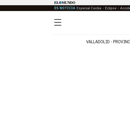
ES NOTICIA
Especial Cecilia
Eclipse
Accid
Menú
VALLADOLID
PROVINC