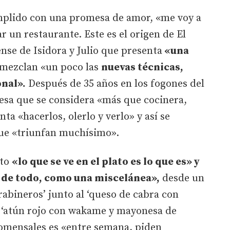
mplido con una promesa de amor, «me voy a
r un restaurante. Este es el origen de El
nse de Isidora y Julio que presenta
«una
 mezclan «un poco las
nuevas técnicas,
onal».
Después de 35 años en los fogones del
esa que se considera «más que cocinera,
ta «hacerlos, olerlo y verlo» y así se
que «triunfan muchísimo».
pto
«lo que se ve en el plato es lo que es» y
de todo, como una miscelánea»,
desde un
rabineros’ junto al ‘queso de cabra con
n ‘atún rojo con wakame y mayonesa de
comensales es «entre semana, piden