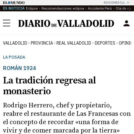
EDICIONES CyL
ES NOTICIA
Eclipse
Recomendaciones eclipse
Accidente Perú
Ola de calo
Menú
VALLADOLID
PROVINCIA
REAL VALLADOLID
DEPORTES
OPINIÓ
LA POSADA
ROMÁN 1924
La tradición regresa al
monasterio
Rodrigo Herrero, chef y propietario,
reabre el restaurante de Las Francesas con
el concepto de recordar «una forma de
vivir y de comer marcada por la tierra»