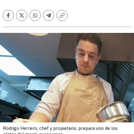
Facebook
Twitter
Whatsapp
Telegram
Copiar
enlace
Rodrigo Herrero, chef y propietario, prepara uno de los