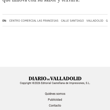
que innova con su sabor y textura.
EN:
CENTRO COMERCIAL LAS FRANCESAS
CALLE SANTIAGO
VALLADOLID
GA
Copyright ©2026 Editorial Castellana de Impresiones, S.L.
Quiénes somos
Publicidad
Contacto