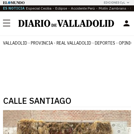
EDICIONES CyL
ES NOTICIA
Especial Cecilia
Eclipse
Accidente Perú
Motín Zambrana
Ca
Menú
VALLADOLID
PROVINCIA
REAL VALLADOLID
DEPORTES
OPINIÓ
CALLE SANTIAGO