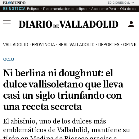
EDICIONES CyL
ES NOTICIA
Eclipse
Recomendaciones eclipse
Accidente Perú
Ola de calo
Menú
VALLADOLID
PROVINCIA
REAL VALLADOLID
DEPORTES
OPINIÓ
OCIO
Ni berlina ni doughnut: el
dulce vallisoletano que lleva
casi un siglo triunfando con
una receta secreta
El abisinio, uno de los dulces más
emblemáticos de Valladolid, mantiene su
tirón en Medina de Rioseco gracias a