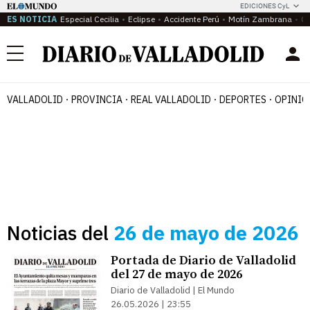
EDICIONES CyL
ES NOTICIA
Especial Cecilia
Eclipse
Accidente Perú
Motín Zambrana
Ca
Menú
VALLADOLID
PROVINCIA
REAL VALLADOLID
DEPORTES
OPINIÓ
Noticias del
26 de mayo de 2026
Portada de Diario de Valladolid
del 27 de mayo de 2026
Diario de Valladolid | El Mundo
26.05.2026 | 23:55