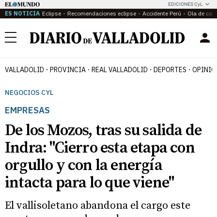
EDICIONES CyL
ES NOTICIA
Eclipse
Recomendaciones eclipse
Accidente Perú
Ola de calo
Menú
VALLADOLID
PROVINCIA
REAL VALLADOLID
DEPORTES
OPINIÓ
NEGOCIOS CYL
EMPRESAS
De los Mozos, tras su salida de
Indra: "Cierro esta etapa con
orgullo y con la energía
intacta para lo que viene"
El vallisoletano abandona el cargo este