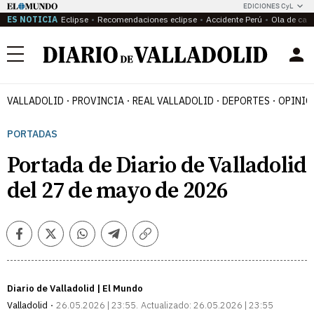
EDICIONES CyL
ES NOTICIA
Eclipse
Recomendaciones eclipse
Accidente Perú
Ola de calo
Menú
VALLADOLID
PROVINCIA
REAL VALLADOLID
DEPORTES
OPINIÓ
PORTADAS
Portada de Diario de Valladolid
del 27 de mayo de 2026
Facebook
Twitter
Whatsapp
Telegram
Copiar
enlace
Diario de Valladolid | El Mundo
Valladolid
26.05.2026 | 23:55
Actualizado:
26.05.2026 | 23:55