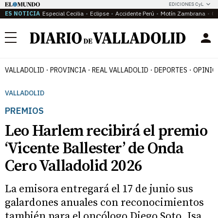
EDICIONES CyL
ES NOTICIA
Especial Cecilia
Eclipse
Accidente Perú
Motín Zambrana
Ca
Menú
VALLADOLID
PROVINCIA
REAL VALLADOLID
DEPORTES
OPINIÓ
VALLADOLID
PREMIOS
Leo Harlem recibirá el premio
‘Vicente Ballester’ de Onda
Cero Valladolid 2026
La emisora entregará el 17 de junio sus
galardones anuales con reconocimientos
también para el oncólogo Diego Soto, Isa