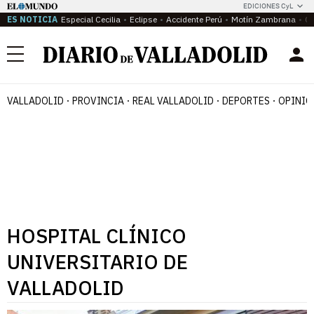
EDICIONES CyL
ES NOTICIA
Especial Cecilia
Eclipse
Accidente Perú
Motín Zambrana
Ca
Menú
VALLADOLID
PROVINCIA
REAL VALLADOLID
DEPORTES
OPINIÓ
HOSPITAL CLÍNICO
UNIVERSITARIO DE
VALLADOLID