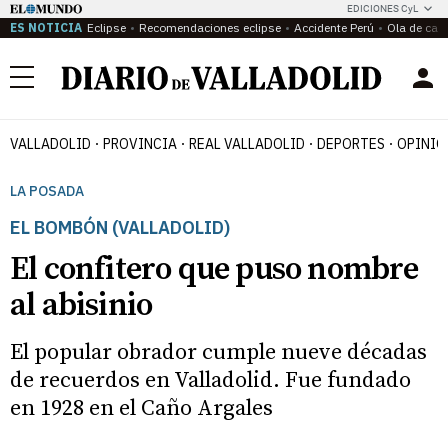
EDICIONES CyL
ES NOTICIA
Eclipse
Recomendaciones eclipse
Accidente Perú
Ola de calo
Menú
VALLADOLID
PROVINCIA
REAL VALLADOLID
DEPORTES
OPINIÓ
LA POSADA
EL BOMBÓN (VALLADOLID)
El confitero que puso nombre
al abisinio
El popular obrador cumple nueve décadas
de recuerdos en Valladolid. Fue fundado
en 1928 en el Caño Argales