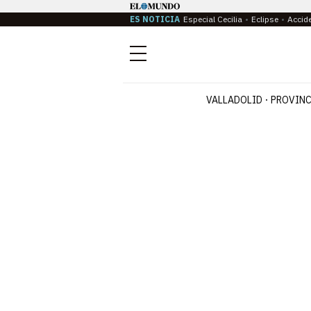
ES NOTICIA
Especial Cecilia
Eclipse
Accid
Menú
VALLADOLID
PROVINC