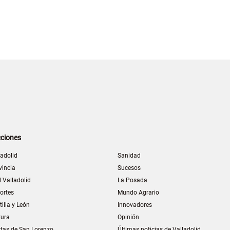
ciones
ladolid
Sanidad
vincia
Sucesos
l Valladolid
La Posada
ortes
Mundo Agrario
tilla y León
Innovadores
tura
Opinión
stas de San Lorenzo
Últimas noticias de Valladolid