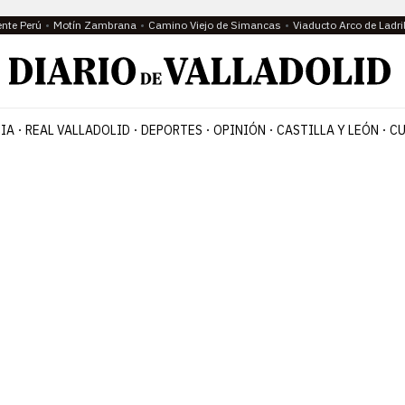
ente Perú
Motín Zambrana
Camino Viejo de Simancas
Viaducto Arco de Ladri
IA
REAL VALLADOLID
DEPORTES
OPINIÓN
CASTILLA Y LEÓN
CU