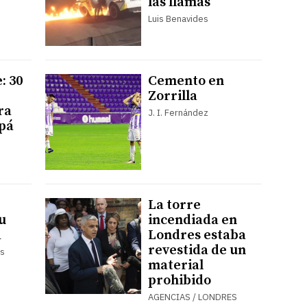
las llamas
Luis Benavides
: 30
Cemento en
Zorrilla
ra
J. I. Fernández
apá
La torre
u
incendiada en
d
Londres estaba
revestida de un
es
material
prohibido
AGENCIAS / LONDRES