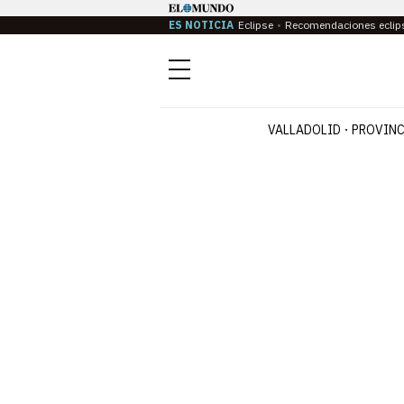
ES NOTICIA
Eclipse
Recomendaciones eclip
Menú
VALLADOLID
PROVINC