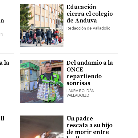
Educación
cierra el colegio
en
de Anduva
Redacción de Valladolid
ID
a la
Del andamio a la
ONCE
repartiendo
sonrisas
LAURA ROLDÁN
VALLADOLID
ll
Un padre
rescata a su hijo
de morir entre