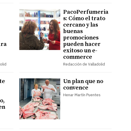
PacoPerfumeria
s: Cómo el trato
cercano y las
buenas
promociones
ara
pueden hacer
exitoso un e-
commerce
olid
Redacción de Valladolid
te
Un plan que no
convence
Henar Martín Puentes
o,
en