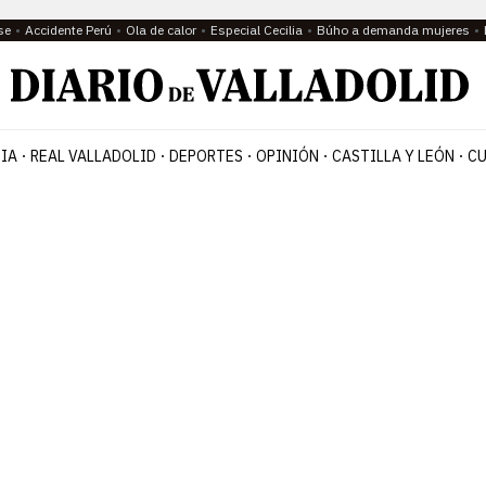
se
Accidente Perú
Ola de calor
Especial Cecilia
Búho a demanda mujeres
IA
REAL VALLADOLID
DEPORTES
OPINIÓN
CASTILLA Y LEÓN
CU