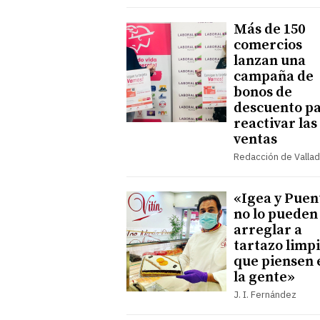
Más de 150
comercios
lanzan una
campaña de
bonos de
descuento p
reactivar las
ventas
Redacción de Vallad
«Igea y Puen
no lo pueden
arreglar a
tartazo limpi
que piensen 
la gente»
J. I. Fernández