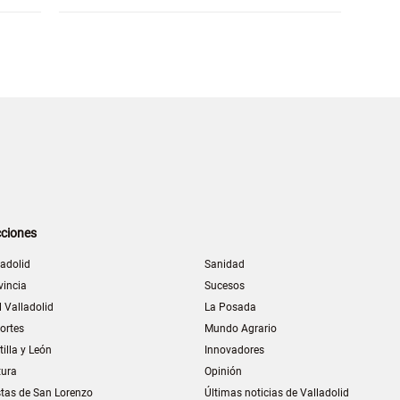
ciones
ladolid
Sanidad
vincia
Sucesos
l Valladolid
La Posada
ortes
Mundo Agrario
tilla y León
Innovadores
tura
Opinión
stas de San Lorenzo
Últimas noticias de Valladolid