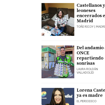
Castellanos y
leoneses
encerrados 
Madrid
TOÑI RICOY | MADR
Del andamio 
ONCE
repartiendo
sonrisas
LAURA ROLDÁN
VALLADOLID
Lorena Caste
ya es madre
EL PERIODICO