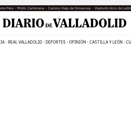
ente Perú
Motín Zambrana
Camino Viejo de Simancas
Viaducto Arco de Ladri
IA
REAL VALLADOLID
DEPORTES
OPINIÓN
CASTILLA Y LEÓN
CU