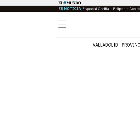
ES NOTICIA
Especial Cecilia
Eclipse
Accid
Menú
VALLADOLID
PROVINC