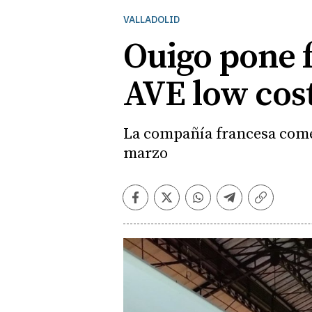
VALLADOLID
Ouigo pone fe
AVE low cost
La compañía francesa comen
marzo
Facebook
Twitter
Whatsapp
Telegram
Copiar
enlace