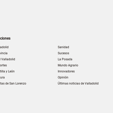
ciones
ladolid
Sanidad
vincia
Sucesos
l Valladolid
La Posada
ortes
Mundo Agrario
tilla y León
Innovadores
tura
Opinión
stas de San Lorenzo
Últimas noticias de Valladolid