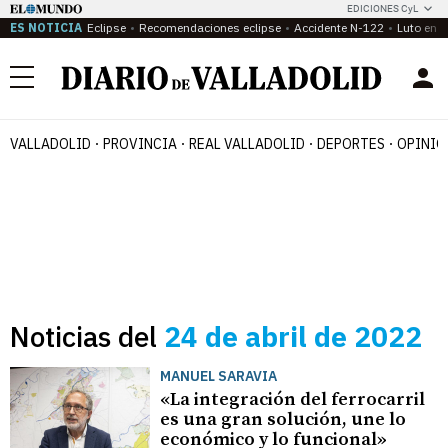
EDICIONES CyL
ES NOTICIA
Eclipse
Recomendaciones eclipse
Accidente N-122
Luto en P
Menú
VALLADOLID
PROVINCIA
REAL VALLADOLID
DEPORTES
OPINIÓ
Noticias del
24 de abril de 2022
MANUEL SARAVIA
«La integración del ferrocarril
es una gran solución, une lo
económico y lo funcional»