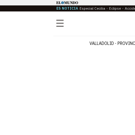
ES NOTICIA
Especial Cecilia
Eclipse
Accid
Menú
VALLADOLID
PROVINC