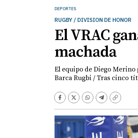
DEPORTES
RUGBY / DIVISION DE HONOR
El VRAC gan
machada
El equipo de Diego Merino g
Barca Rugbi / Tras cinco tí
Facebook
Twitter
Whatsapp
Telegram
Copiar
enlace