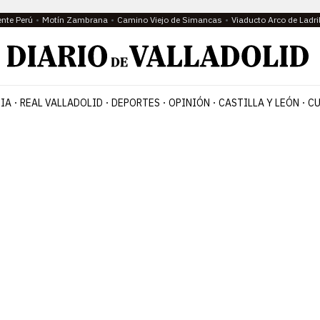
ente Perú
Motín Zambrana
Camino Viejo de Simancas
Viaducto Arco de Ladri
IA
REAL VALLADOLID
DEPORTES
OPINIÓN
CASTILLA Y LEÓN
CU