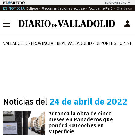
EDICIONES CyL
ES NOTICIA
Eclipse
Recomendaciones eclipse
Accidente Perú
Ola de calo
Menú
VALLADOLID
PROVINCIA
REAL VALLADOLID
DEPORTES
OPINIÓ
Noticias del
24 de abril de 2022
Arranca la obra de cinco
meses en Panaderos que
pondrá 400 coches en
superficie