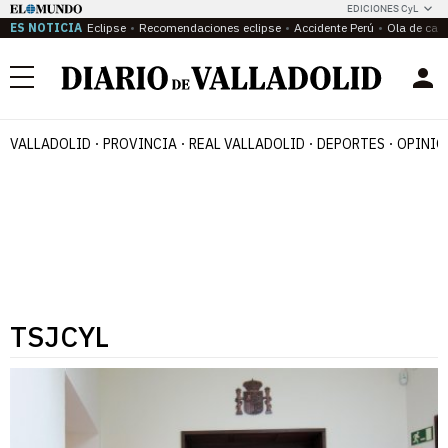
EDICIONES CyL
ES NOTICIA
Eclipse
Recomendaciones eclipse
Accidente Perú
Ola de calo
Menú
VALLADOLID
PROVINCIA
REAL VALLADOLID
DEPORTES
OPINIÓ
TSJCYL