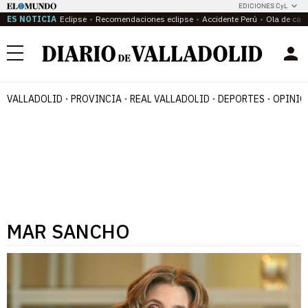
EDICIONES CyL
ES NOTICIA
Eclipse
Recomendaciones eclipse
Accidente Perú
Ola de calo
Menú
VALLADOLID
PROVINCIA
REAL VALLADOLID
DEPORTES
OPINIÓ
MAR SANCHO