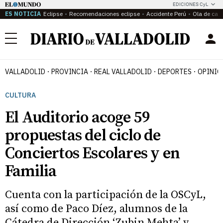
EDICIONES CyL
ES NOTICIA
Eclipse
Recomendaciones eclipse
Accidente Perú
Ola de calo
Menú
VALLADOLID
PROVINCIA
REAL VALLADOLID
DEPORTES
OPINIÓ
CULTURA
El Auditorio acoge 59
propuestas del ciclo de
Conciertos Escolares y en
Familia
Cuenta con la participación de la OSCyL,
así como de Paco Díez, alumnos de la
Cátedra de Dirección ‘Zubin Mehta’ y