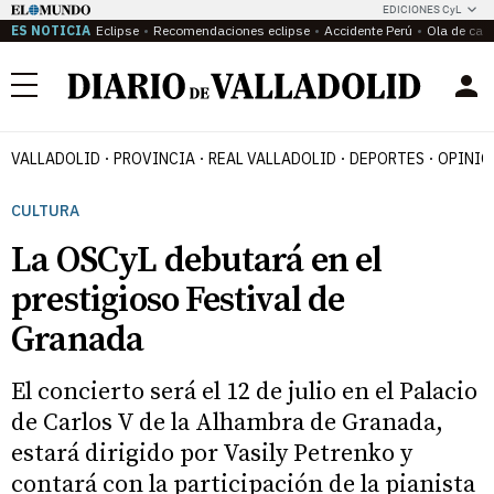
EDICIONES CyL
ES NOTICIA
Eclipse
Recomendaciones eclipse
Accidente Perú
Ola de calo
Menú
VALLADOLID
PROVINCIA
REAL VALLADOLID
DEPORTES
OPINIÓ
CULTURA
La OSCyL debutará en el
prestigioso Festival de
Granada
El concierto será el 12 de julio en el Palacio
de Carlos V de la Alhambra de Granada,
estará dirigido por Vasily Petrenko y
contará con la participación de la pianista