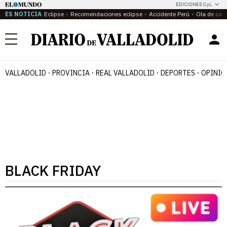
EDICIONES CyL
ES NOTICIA
Eclipse
Recomendaciones eclipse
Accidente Perú
Ola de calo
Menú
VALLADOLID
PROVINCIA
REAL VALLADOLID
DEPORTES
OPINIÓ
BLACK FRIDAY