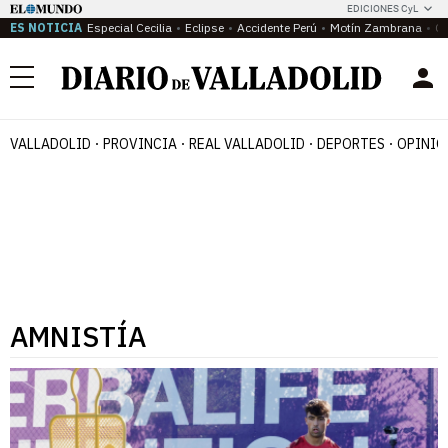
EDICIONES CyL
ES NOTICIA
Especial Cecilia
Eclipse
Accidente Perú
Motín Zambrana
Ca
Menú
VALLADOLID
PROVINCIA
REAL VALLADOLID
DEPORTES
OPINIÓ
AMNISTÍA