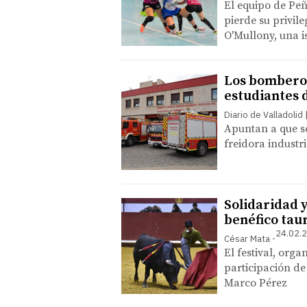
El equipo de Peñ
pierde su privile
O'Mullony, una i
Los bomberos
estudiantes d
Diario de Valladolid
Apuntan a que se
freidora industri
Solidaridad y
benéfico tau
24.02.2
César Mata
El festival, org
participación de
Marco Pérez