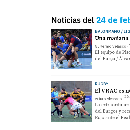
Noticias del
24 de fe
BALONMANO / LI
Una mañana e
Guillermo Velasco
El equipo de Pi
del Barça / Álva
RUGBY
El VRAC es n
26.
Arturo Alvarado
La extraordinari
del Burgos y rec
Rojo ante el Real