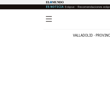
ES NOTICIA
Eclipse
Recomendaciones eclip
Menú
VALLADOLID
PROVINC