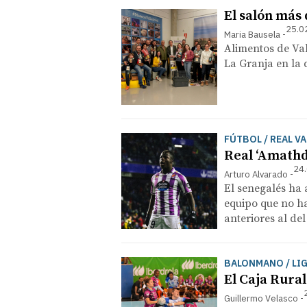
El salón más 
25.0
Maria Bausela
Alimentos de Val
La Granja en la 
FÚTBOL / REAL V
Real ‘Amathd
24.
Arturo Alvarado
El senegalés ha 
equipo que no ha
anteriores al de
BALONMANO / LI
El Caja Rural
Guillermo Velasco