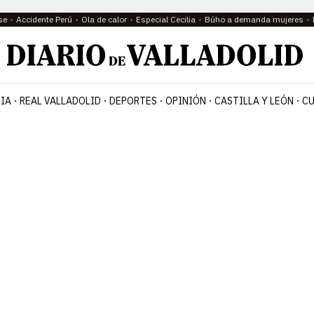
se
Accidente Perú
Ola de calor
Especial Cecilia
Búho a demanda mujeres
IA
REAL VALLADOLID
DEPORTES
OPINIÓN
CASTILLA Y LEÓN
CU