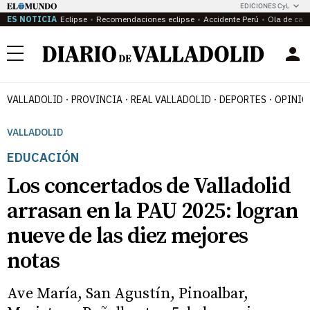
EDICIONES CyL
ES NOTICIA
Eclipse
Recomendaciones eclipse
Accidente Perú
Ola de calo
Menú
VALLADOLID
PROVINCIA
REAL VALLADOLID
DEPORTES
OPINIÓ
VALLADOLID
EDUCACIÓN
Los concertados de Valladolid
arrasan en la PAU 2025: logran
nueve de las diez mejores
notas
Ave María, San Agustín, Pinoalbar,