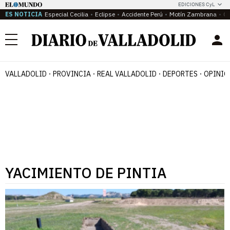
EDICIONES CyL
ES NOTICIA
Especial Cecilia
Eclipse
Accidente Perú
Motín Zambrana
Ca
Menú
VALLADOLID
PROVINCIA
REAL VALLADOLID
DEPORTES
OPINIÓ
YACIMIENTO DE PINTIA