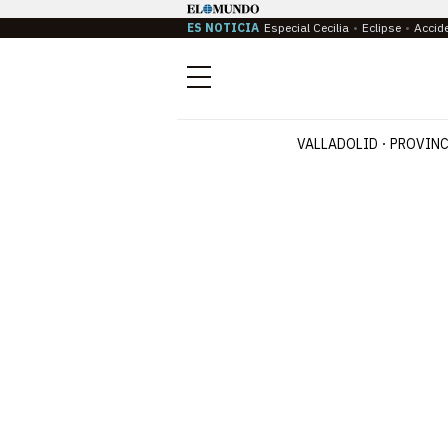
ES NOTICIA
Especial Cecilia
Eclipse
Accid
Menú
VALLADOLID
PROVINC