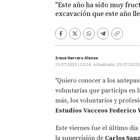
"Este año ha sido muy fruct
excavación que este año lle
Facebook
Twitter
Whatsapp
Telegram
Copiar
enlace
Irene Herrero
Alonso
25.07.2025 | 20:24
Actualizado:
25.07.2025 
"Quiero conocer a los antepas
voluntarias que participa en 
más, los voluntarios y profesi
Estudios Vacceos Federic
Este viernes fue el último dí
la supervisión de
Carlos Sanz