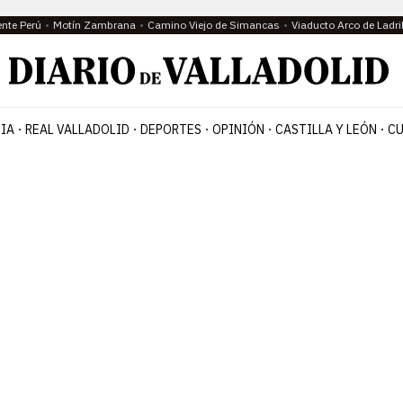
ente Perú
Motín Zambrana
Camino Viejo de Simancas
Viaducto Arco de Ladri
IA
REAL VALLADOLID
DEPORTES
OPINIÓN
CASTILLA Y LEÓN
CU