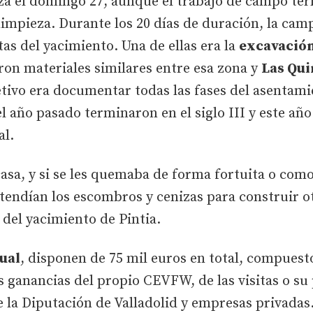
za el domingo 27, aunque el trabajo de campo ter
impieza. Durante los 20 días de duración, la cam
tas del yacimiento. Una de ellas era la
excavación
ron materiales similares entre esa zona y
Las Qui
etivo era documentar todas las fases del asentami
 año pasado terminaron en el siglo III y este año l
al.
asa, y si se les quemaba de forma fortuita o com
tendían los escombros y cenizas para construir ot
 del yacimiento de Pintia.
ual
, disponen de 75 mil euros en total, compuest
as ganancias del propio CEVFW, de las visitas o s
 la Diputación de Valladolid y empresas privadas.