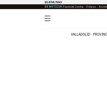
ES NOTICIA
Especial Cecilia
Eclipse
Accid
Menú
VALLADOLID
PROVINC