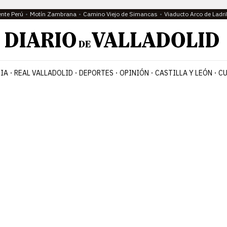
ente Perú
Motín Zambrana
Camino Viejo de Simancas
Viaducto Arco de Ladri
IA
REAL VALLADOLID
DEPORTES
OPINIÓN
CASTILLA Y LEÓN
CU