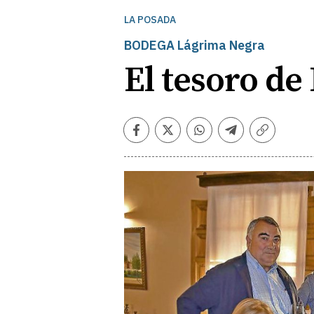
LA POSADA
BODEGA Lágrima Negra
El tesoro de
Facebook
Twitter
Whatsapp
Telegram
Copiar
enlace