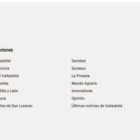
ciones
ladolid
Sanidad
vincia
Sucesos
l Valladolid
La Posada
ortes
Mundo Agrario
tilla y León
Innovadores
tura
Opinión
stas de San Lorenzo
Últimas noticias de Valladolid