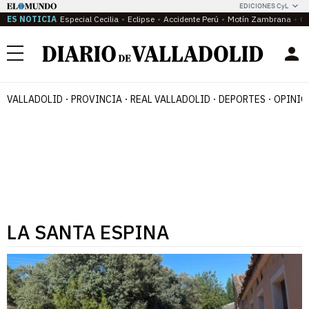
EDICIONES CyL
ES NOTICIA
Especial Cecilia
Eclipse
Accidente Perú
Motín Zambrana
Ca
Menú
VALLADOLID
PROVINCIA
REAL VALLADOLID
DEPORTES
OPINIÓ
LA SANTA ESPINA