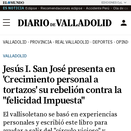
EDICIONES CyL
ES NOTICIA
Eclipse
Recomendaciones eclipse
Accidente Perú
Ola de calo
Menú
VALLADOLID
PROVINCIA
REAL VALLADOLID
DEPORTES
OPINIÓ
VALLADOLID
Jesús I. San José presenta en
'Crecimiento personal a
tortazos' su rebelión contra la
"felicidad Impuesta"
El vallisoletano se basó en experiencias
personales y escribió este libro para
ayudar a salir del "círculo vicioso" y